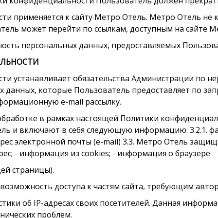
итики конфиденциальности Пользователь должен прекра
ти применяется к сайту Метро Отель. Метро Отель не 
атель может перейти по ссылкам, доступным на сайте М
рность персональных данных, предоставляемых Пользов
АЛЬНОСТИ
сти устанавливает обязательства Администрации по н
 данных, которые Пользователь предоставляет по зап
формационную e-mail рассылку.
 обработке в рамках настоящей Политики конфиденциа
ь и включают в себя следующую информацию: 3.2.1. фам
дрес электронной почты (e-mail) 3.3. Метро Отель защ
ес; - информация из cookies; - информация о браузере
щей страницы).
невозможность доступа к частям сайта, требующим авто
истики об IP-адресах своих посетителей. Данная информ
нических проблем.