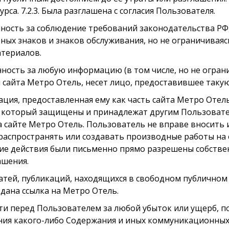
са. 7.2.3. Была разглашена с согласия Пользователя.
нность за соблюдение требований законодательства РФ,
рных знаков и знаков обслуживания, но не ограничива
атериалов.
ность за любую информацию (в том числе, но не ограничи
и сайта Метро Отель, несет лицо, предоставившее так
мация, предоставленная ему как часть сайта Метро Отел
а который защищены и принадлежат другим Пользовате
айте Метро Отель. Пользователь не вправе вносить и
 распространять или создавать производные работы на
такие действия были письменно прямо разрешены собств
ашения.
татей, публикаций, находящихся в свободном публичном 
 дана ссылка на Метро Отель.
сти перед Пользователем за любой убыток или ущерб, 
ения какого-либо Содержания и иных коммуникационных