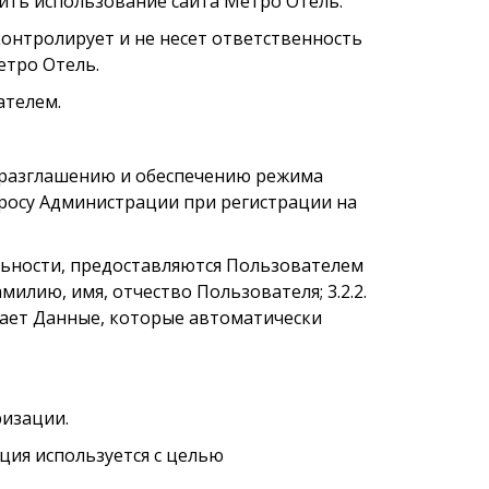
тить использование сайта Метро Отель.
контролирует и не несет ответственность
етро Отель.
ателем.
еразглашению и обеспечению режима
росу Администрации при регистрации на
льности, предоставляются Пользователем
илию, имя, отчество Пользователя; 3.2.2.
ищает Данные, которые автоматически
ризации.
ация используется с целью