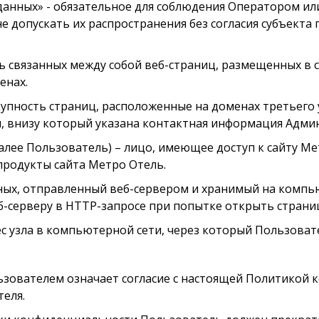
 данных» - обязательное для соблюдения Оператором и
допускать их распространения без согласия субъекта 
сть связанных между собой веб-страниц, размещенных в 
менах.
вокупность страниц, расположенные на доменах третьег
ы, внизу который указана контактная информация Адм
далее Пользователь) – лицо, имеющее доступ к сайту М
родукты сайта Метро Отель.
нных, отправленный веб-сервером и хранимый на компь
б-серверу в HTTP-запросе при попытке открыть страни
рес узла в компьютерной сети, через который Пользоват
льзователем означает согласие с настоящей Политикой
еля.