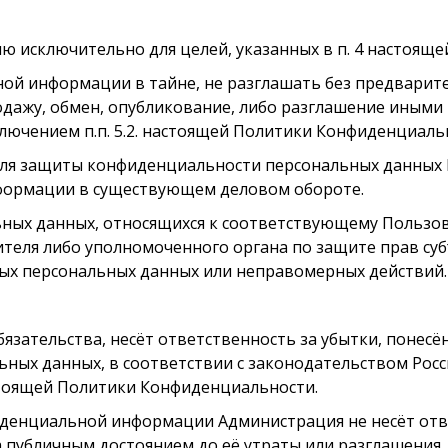
ю исключительно для целей, указанных в п. 4 настоящ
ьной информации в тайне, не разглашать без предвари
родажу, обмен, опубликование, либо разглашение ины
лючением п.п. 5.2. настоящей Политики Конфиденциаль
для защиты конфиденциальности персональных данных 
нформации в существующем деловом обороте.
льных данных, относящихся к соответствующему Пользо
ителя либо уполномоченного органа по защите прав су
ных персональных данных или неправомерных действий.
бязательства, несёт ответственность за убытки, понесё
ых данных, в соответствии с законодательством Росс
 настоящей Политики Конфиденциальности.
фиденциальной информации Администрация не несёт отв
 публичным достоянием до её утраты или разглашения. 7