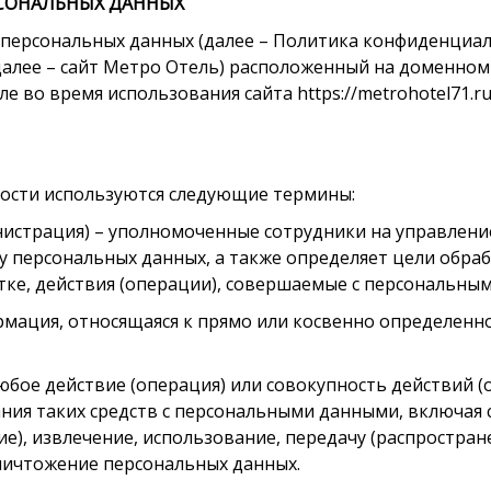
СОНАЛЬНЫХ ДАННЫХ
ерсональных данных (далее – Политика конфиденциал
лее – сайт Метро Отель) расположенный на доменном им
 во время использования сайта https://metrohotel71.ru
ости используются следующие термины:
министрация) – уполномоченные сотрудники на управлен
у персональных данных, а также определяет цели обра
ке, действия (операции), совершаемые с персональны
ормация, относящаяся к прямо или косвенно определен
 любое действие (операция) или совокупность действий
ния таких средств с персональными данными, включая с
е), извлечение, использование, передачу (распростране
уничтожение персональных данных.